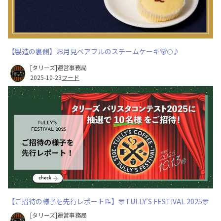
【製造の裏側】お月見ベアフルのスチームケーキ🐻🌕♪
[タリーズ]運営事務局
2025-10-23
フード
【ご招待の様子を先行レポート📝】🎊TULLY'S FESTIVAL 2025🎊
[タリーズ]運営事務局