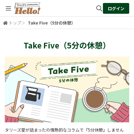
ログイン
トップ
＞
Take Five（5分の休憩）
全体検索
Take Five（5分の休憩）
検索
タリーズ愛が詰まったの情熱的なコラムで『5分休憩』しません