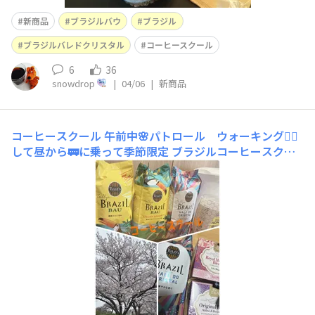
新商品
ブラジルバウ
ブラジル
ブラジルバレドクリスタル
コーヒースクール
6
36
snowdrop
|
04/06
|
新商品
コーヒースクール
午前中🌸パトロール ウォーキング🚶‍♀️
して昼から🚃に乗って​季節限定 ブラジルコーヒースクー
ル​へ☕️3種飲みくらべ 香りも楽しみ、ミルクレープとの
ペアリングを確認しフェローさん、参加者さんみんなに淹
れていただいたコーヒーはとっても美味しかったです♪と
ても楽しい時間でした⏰あたしは、これが気に入り