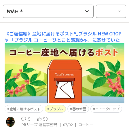
投稿日時
《ご返信編》産地に届けるポスト📮ブラジル NEW CROP
✨
「ブラジル コーヒーひとこと感想☕✨」に寄せていただ
いた皆さまの声をスライド動画にして、現地でコーヒーを
育てている生産者のもとへお届けしました。今回は、「実
際に産地へお送りした動画」と「産地から届いた返信のメ
ッセージ」をお届けします🤗✨▼「ブラジル コーヒーひ
とこと感想」について、詳しくはこちらから
産地に届けるポスト
ブラジル
春の新豆
ニュークロップ
5
58
[タリーズ]運営事務局
|
07/02
|
コーヒー