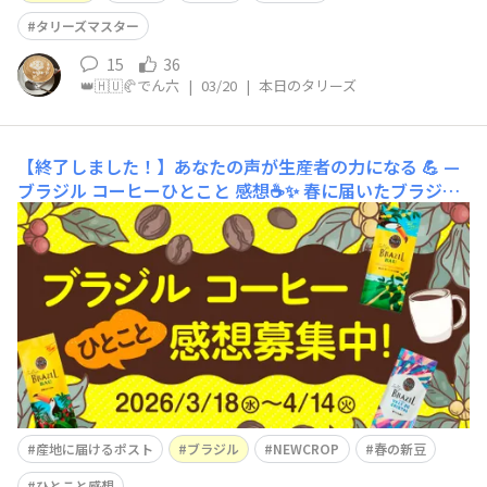
タリーズマスター
15
36
👑🇭🇺🥐でん六
|
03/20
|
本日のタリーズ
【終了しました！】あなたの声が生産者の力になる 💪 —
ブラジル コーヒーひとこと 感想☕✨
春に届いたブラジル
産の新豆のご感想を、あなたの言葉と写真で届けません
か？🤗2026年3月18日（水）より、ブラジル産のコーヒー
が3種類登場！☕タリーズコーヒーは2007年からブラジル
のパートナーファミリーとして、フクダカンパニー（Fuk
uda Co）と苗づくりからともに歩んできました。今回は
そんな定
産地に届けるポスト
ブラジル
NEWCROP
春の新豆
ひとこと感想