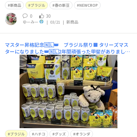
新商品
ブラジル
春の新豆
NEWCROP
0
30
ゆーみー
|
03/21
|
新商品
マスター昇格記念🇳🇱👑 ブラジル祭り🟨
タリーズマス
ターになりました👑🇳🇱2年間頑張った甲斐がありました
🙂ありがとうございます💐今日はブラジル祭りのため2件
ハシゴ一杯目はタリーズ ブラジル バウ！ラピュタパン
🍳が欲しくなる、休日の朝にぴったりの味ですハチコ🐝🐻
も黄色に囲まれて華やかですハチミツに置く手がさりげな
くかわいい二杯目はワンモア🐶
ブラジル
ハチコ
グッズ
オランダ