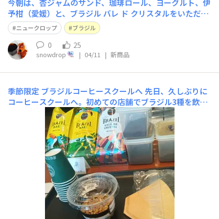
今朝は、杏ジャムのサンド、珈琲ロール、ヨーグルト、伊
予柑（愛媛）と、ブラジル バレ ド クリスタルをいただき
ました☕Floral、Mellow、Elegantとのこと。繊細で華や
ニュークロップ
ブラジル
かな香りのニュークロップ。早く買い足さなくては。
0
25
snowdrop
|
04/11
|
新商品
季節限定 ブラジルコーヒースクールへ
先日、久しぶりに
コーヒースクールへ。初めての店舗でブラジル3種を飲み
比べられて、愉しい時間を過ごさせていただきました。講
師のフェローの方の非常に丁寧で行き届いた説明、また淹
れて下さったブラジルの美味しいこと（合わせていただい
たミルクレープも）！新しく気付くことも多くて、さらに
深くコーヒーの世界を知り