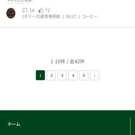
14
72
[タリーズ]運営事務局
|
03/17
|
コーヒー
1-10件 / 全42件
1
2
3
4
5
›
ホーム