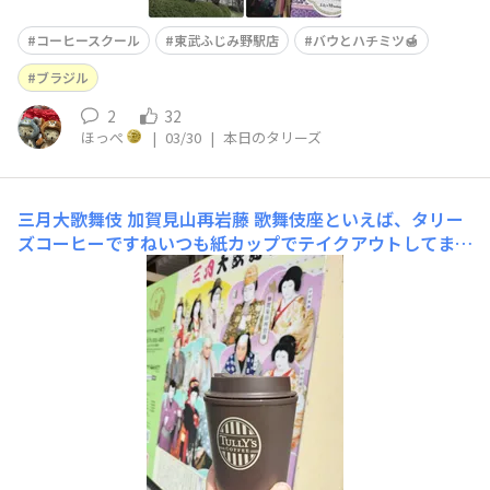
コーヒースクール
東武ふじみ野駅店
バウとハチミツ🍯
ブラジル
2
32
ほっぺ
|
03/30
|
本日のタリーズ
三月大歌舞伎 加賀見山再岩藤
歌舞伎座といえば、タリー
ズコーヒーですねいつも紙カップでテイクアウトしてまし
たが、今日から！量販店のバッグセットに入っていたタン
ブラーを活用することにしましたプラスチック製で保温力
が無いのが、猫舌にかえってちょうど良かったです(保温
力高めなボトルだと火傷の危険があって…)本日のコーヒ
ーはイエローブル