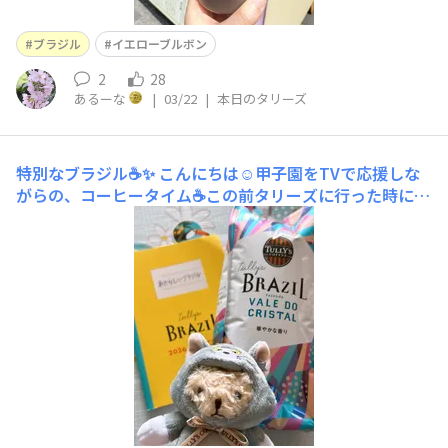
ブラジル
イエローブルボン
2
28
あるーな
|
03/22
|
本日のタリーズ
特別なブラジル☕️✨
こんにちは☺️甲子園をTVで応援しな
がらの、コーヒータイム☕️この前タリーズに行った時に、
新しいブラジルが発売だったので、お豆のままで購入。ど
のブラジルにしようか悩みましたが、『特別なブラジル』
に〜🤗私の好みのバランスだったので。パッケージも華や
かでかわいいパッケージ💕とっても華やかな香りで、酸味
は