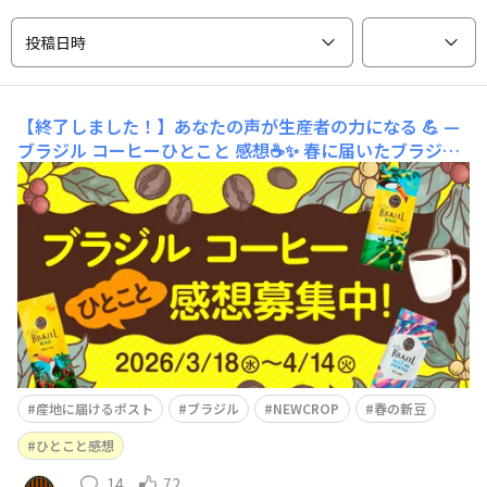
投稿日時
【終了しました！】あなたの声が生産者の力になる 💪 —
ブラジル コーヒーひとこと 感想☕✨
春に届いたブラジル
産の新豆のご感想を、あなたの言葉と写真で届けません
か？🤗2026年3月18日（水）より、ブラジル産のコーヒー
が3種類登場！☕タリーズコーヒーは2007年からブラジル
のパートナーファミリーとして、フクダカンパニー（Fuk
uda Co）と苗づくりからともに歩んできました。今回は
そんな定
産地に届けるポスト
ブラジル
NEWCROP
春の新豆
ひとこと感想
14
72