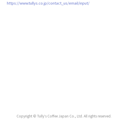
https://www.tullys.co.jp/contact_us/email/input/
Copyright © Tullyʼs Coffee Japan Co., Ltd. All rights reserved.