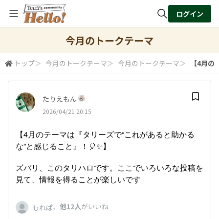
ログイン
全体検索
今月のトークテーマ
トップ
＞
今月のトークテーマ
＞
今月のトークテーマ
＞
【4月の
検索
たりえもん
2026/04/21 20:15
【4月のテーマは『タリーズで“これがあると助かる
な”と感じること』！🎈✨】
ズバリ、このタリハロです。ここでいろいろな投稿を
見て、情報を得ることが楽しいです
、
他12人
がいいね
もれぱ