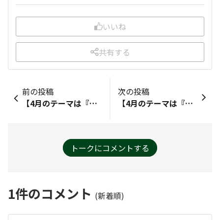
いいね
共有する
前の投稿
次の投稿
【4月のテーマは『タリーズで“これがあると助かるな”と感じること』！🎈✨】新商品コーヒーのポットサービスとても嬉しいです2回ほど出逢えて試飲させて頂きました☕
【4月のテーマは『タリーズで“これがあると助かるな”と感じること』！🎈✨】ノンファットミルクがあると嬉しいです🤗以前はあったのでしょうか？私が意識するようになり、カスタマイズを申し出ると ない とのことで。体調に合わせて、そのままかソイに変更してますが。。。
トークにコメントする
1
件のコメント
(新着順)