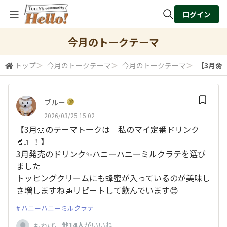
ログイン
全体検索
今月のトークテーマ
トップ
＞
今月のトークテーマ
＞
今月のトークテーマ
＞
【3月
検索
ブルー
2026/03/25 15:02
【3月🌼のテーマトークは『私のマイ定番ドリンク
🥤』！】
3月発売のドリンク✨ハニーハニーミルクラテを選び
ました
トッピングクリームにも蜂蜜が入っているのが美味し
さ増しますね🍯リピートして飲んでいます😊
ハニーハニーミルクラテ
、
他14人
がいいね
もれぱ