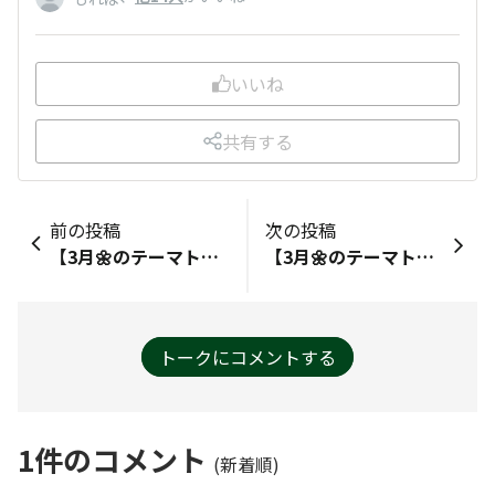
いいね
共有する
前の投稿
次の投稿
【3月🌼のテーマトークは『私のマイ定番ドリンク🥤』！】 家で飲むときは豆を挽いてブラックで お店で飲むときはシーズナルドリンクを これが私の定番です
【3月🌼のテーマトークは『私のマイ定番ドリンク🥤』！】 ハニーミルクラテ🍯のショット追加です。 冷たい飲み物が少し苦手なので､基本ホットで。 今月の『HONEY LOVERS』ホイップがとっても美味しい！はちみつとホイップ増量は甘過ぎるかな〜と思っていたところ、あおいフェローさんの「シロップ抜き」の投稿✍️ 次回は増量&amp;シロップ抜きで飲みたいです。
トークにコメントする
1
件のコメント
(新着順)